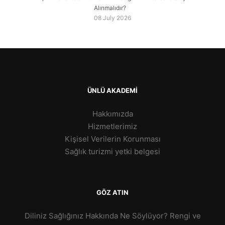
Alınmalıdır?
08 July 2026
ÜNLÜ AKADEMİ
Hakkımızda
Hizmetlerimiz
Kişisel Verilerin Korunması
Sağlık turizmi yetki belgesi
GÖZ ATIN
Diliniz Sağlığınız Hakkında Ne Söylüyor? Rengi ve