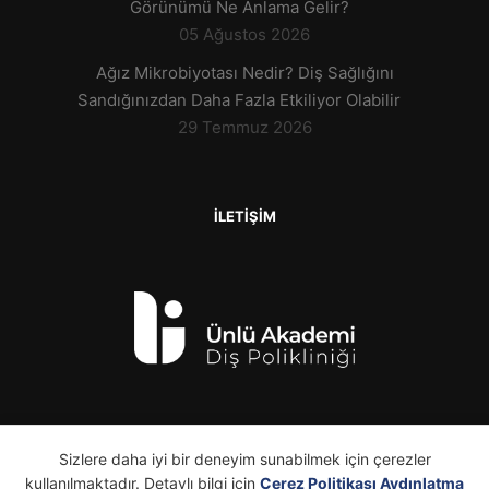
Görünümü Ne Anlama Gelir?
05 Ağustos 2026
Ağız Mikrobiyotası Nedir? Diş Sağlığını
Sandığınızdan Daha Fazla Etkiliyor Olabilir
29 Temmuz 2026
İLETİŞİM
Sizlere daha iyi bir deneyim sunabilmek için çerezler
kullanılmaktadır. Detaylı bilgi için
Çerez Politikası Aydınlatma