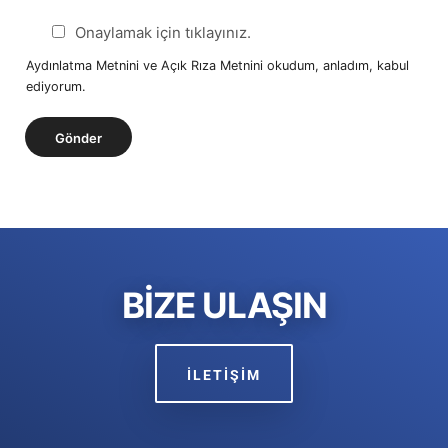
*
ı
n
Onaylamak için tıklayınız.
z
ş
*
Aydınlatma Metnini ve Açık Rıza Metnini okudum, anladım, kabul
/
ediyorum.
U
n
Gönder
v
a
n
*
BİZE ULAŞIN
İLETİŞİM