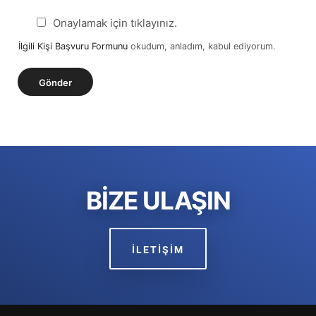
*
ı
n
Onaylamak için tıklayınız.
z
ş
*
İlgili Kişi Başvuru Formunu
okudum, anladım, kabul ediyorum.
/
U
Gönder
n
v
a
n
*
BİZE ULAŞIN
İLETİŞİM