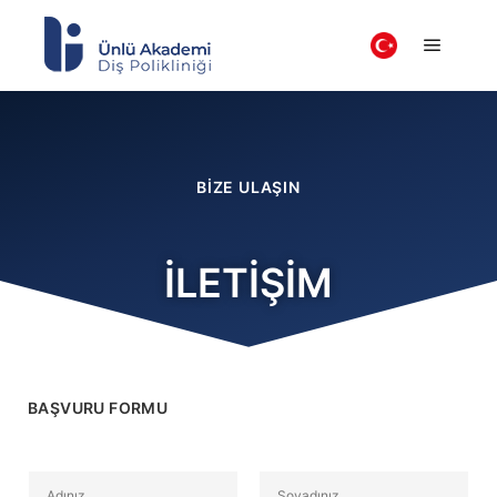
BİZE ULAŞIN
İLETİŞİM
BAŞVURU FORMU
A