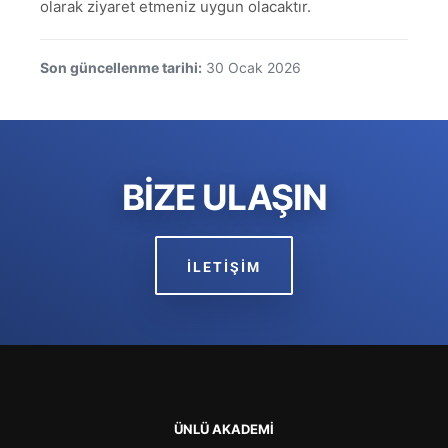
olarak ziyaret etmeniz uygun olacaktır.
Son güncellenme tarihi:
30 Ocak 2026
BİZE ULAŞIN
İLETİŞİM
ÜNLÜ AKADEMİ