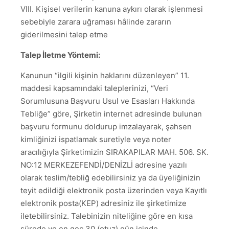
VIII. Kişisel verilerin kanuna aykırı olarak işlenmesi
sebebiyle zarara uğraması hâlinde zararın
giderilmesini talep etme
Talep İletme Yöntemi:
Kanunun “ilgili kişinin haklarını düzenleyen” 11.
maddesi kapsamındaki taleplerinizi, “Veri
Sorumlusuna Başvuru Usul ve Esasları Hakkında
Tebliğe” göre, Şirketin internet adresinde bulunan
başvuru formunu doldurup imzalayarak, şahsen
kimliğinizi ispatlamak suretiyle veya noter
aracılığıyla Şirketimizin SIRAKAPILAR MAH. 506. SK.
NO:12 MERKEZEFENDİ/DENİZLİ adresine yazılı
olarak teslim/tebliğ edebilirsiniz ya da üyeliğinizin
teyit edildiği elektronik posta üzerinden veya Kayıtlı
elektronik posta(KEP) adresiniz ile şirketimize
iletebilirsiniz. Talebinizin niteliğine göre en kısa
sürede ve en geç 30 (otuz) gün içinde