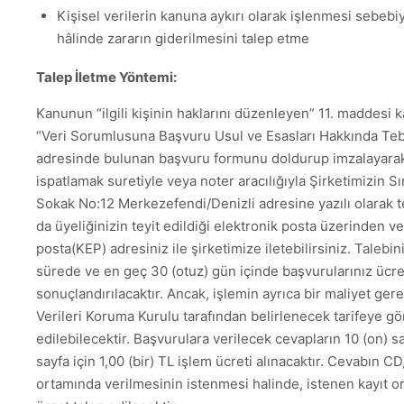
Kişisel verilerin kanuna aykırı olarak işlenmesi sebebi
hâlinde zararın giderilmesini talep etme
Talep İletme Yöntemi:
Kanunun “ilgili kişinin haklarını düzenleyen” 11. maddesi k
“Veri Sorumlusuna Başvuru Usul ve Esasları Hakkında Tebl
adresinde bulunan başvuru formunu doldurup imzalayarak,
ispatlamak suretiyle veya noter aracılığıyla Şirketimizin S
Sokak No:12 Merkezefendi/Denizli adresine yazılı olarak te
da üyeliğinizin teyit edildiği elektronik posta üzerinden ve
posta(KEP) adresiniz ile şirketimize iletebilirsiniz. Talebin
sürede ve en geç 30 (otuz) gün içinde başvurularınız ücre
sonuçlandırılacaktır. Ancak, işlemin ayrıca bir maliyet ger
Verileri Koruma Kurulu tarafından belirlenecek tarifeye gö
edilebilecektir. Başvurulara verilecek cevapların 10 (on) s
sayfa için 1,00 (bir) TL işlem ücreti alınacaktır. Cevabın CD,
ortamında verilmesinin istenmesi halinde, istenen kayıt o