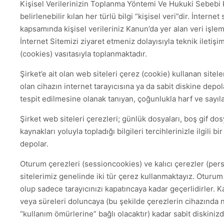
Kişisel Verilerinizin Toplanma Yöntemi Ve Hukuki Sebebi Ki
belirlenebilir kılan her türlü bilgi “kişisel veri”dir. İnternet
kapsamında kişisel verileriniz Kanun’da yer alan veri işle
İnternet Sitemizi ziyaret etmeniz dolayısıyla teknik iletişi
(cookies) vasıtasıyla toplanmaktadır.
Şirket’e ait olan web siteleri çerez (cookie) kullanan sitele
olan cihazın internet tarayıcısına ya da sabit diskine dep
tespit edilmesine olanak tanıyan, çoğunlukla harf ve sayıl
Şirket web siteleri çerezleri; günlük dosyaları, boş gif do
kaynakları yoluyla topladığı bilgileri tercihlerinizle ilgili 
depolar.
Oturum çerezleri (sessioncookies) ve kalıcı çerezler (per
sitelerimiz genelinde iki tür çerez kullanmaktayız. Oturum
olup sadece tarayıcınızı kapatıncaya kadar geçerlidirler. Ka
veya süreleri doluncaya (bu şekilde çerezlerin cihazında n
“kullanım ömürlerine” bağlı olacaktır) kadar sabit diskinizde