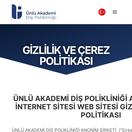
GIZLILIK VE ÇEREZ
POLITIKASI
ÜNLÜ AKADEMİ DİŞ POLİKLİNİĞİ 
INTERNET SITESI WEB SİTESİ GIZ
POLITIKASI
ÜNLÜ AKADEMİ DİŞ POLİKLİNİĞİ ANONİM ŞİRKETİ (“Şirket”) 