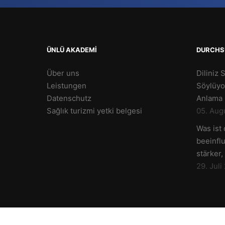
ÜNLÜ AKADEMİ
DURCHS
Über uns
Diliniz 
Leistungen
Söylüyo
Datenschutz
Anlama 
Sağlık turizmi yetki belgesi
05. Aug
Was ist
beeinfl
stärker,
29. Juli
yetki belgesi (PDF)
Ünlü Akademi Zahnklinik © 202