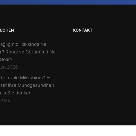
UCHEN
KONTAKT
Sağlığınız Hakkında Ne
r? Rengi ve Görünümü Ne
Gelir?
ust 2026
 das orale Mikrobiom? Es
usst Ihre Mundgesundheit
 als Sie denken
 2026
2 - 2025 | Alle Rechte