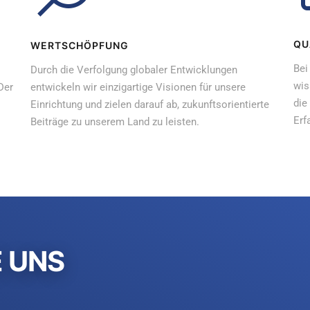
QU
WERTSCHÖPFUNG
Bei
Durch die Verfolgung globaler Entwicklungen
wis
Der
entwickeln wir einzigartige Visionen für unsere
die
Einrichtung und zielen darauf ab, zukunftsorientierte
Erf
Beiträge zu unserem Land zu leisten.
E UNS